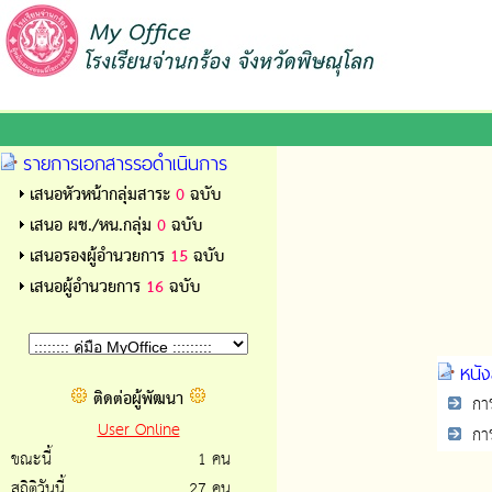
รายการเอกสารรอดำเนินการ
เสนอหัวหน้ากลุ่มสาระ
0
ฉบับ
เสนอ ผช./หน.กลุ่ม
0
ฉบับ
เสนอรองผู้อำนวยการ
15
ฉบับ
เสนอผู้อำนวยการ
16
ฉบับ
หนัง
ติดต่อผู้พัฒนา
การข
User Online
การข
ขณะนี้
1 คน
สถิติวันนี้
27 คน