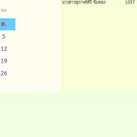
นางสาวสุภางค์สิริ ขันทอง
1057
>>
ส.
5
12
19
26